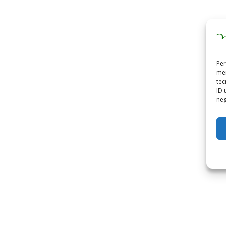
Per
mem
tec
ID 
neg