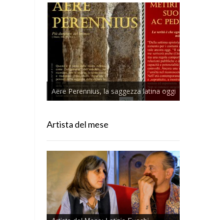
Aere Perennius, la saggezza latina oggi
Artista del mese