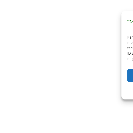
Per
mem
tec
ID 
neg