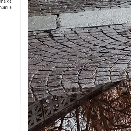
one dei
mbini a