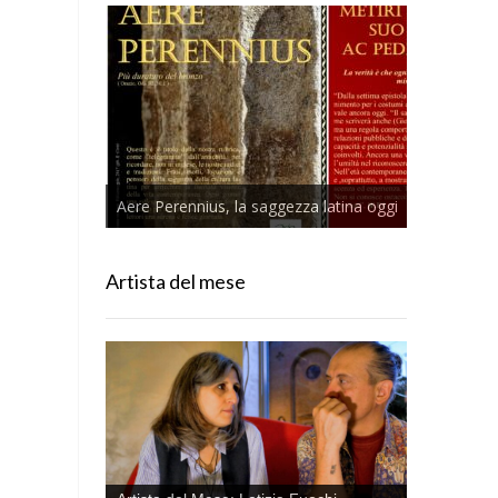
Aere Perennius, la saggezza latina oggi
Artista del mese