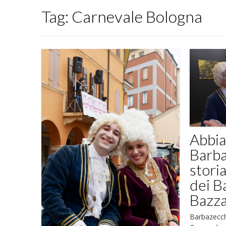
Tag:
Carnevale Bologna
Abbia
Barba
stori
dei B
Bazz
Barbazecch 