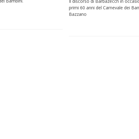
dei Bambini.
Il discorso di Barbazecch in occasi
primi 60 anni del Carnevale dei Ba
Bazzano