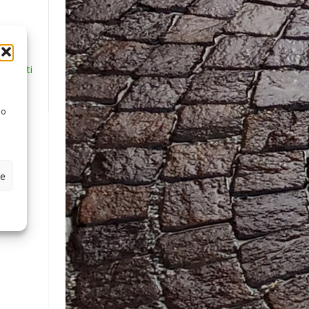
seguenti
 o
ze