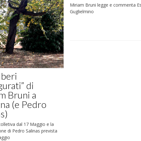
Miriam Bruni legge e commenta Es
Guglielmino
lberi
gurati” di
m Bruni a
na (e Pedro
as)
olletiva dal 17 Maggio e la
ne di Pedro Salinas prevista
aggio