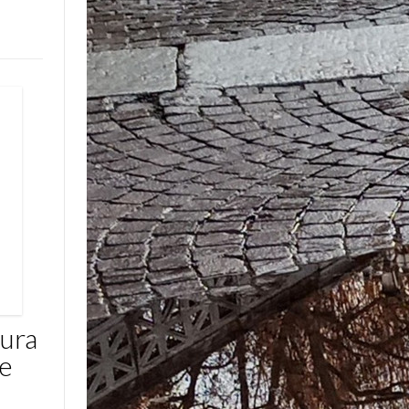
tura
le