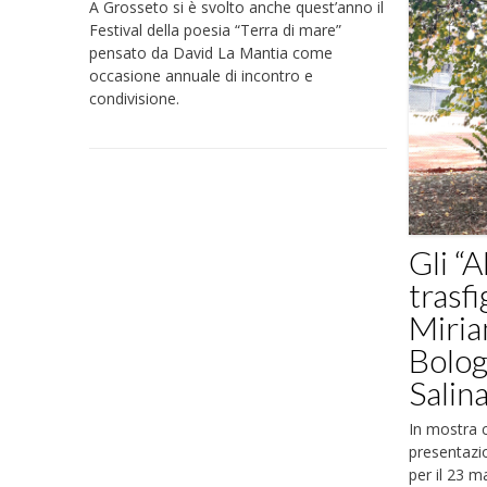
A Grosseto si è svolto anche quest’anno il
Festival della poesia “Terra di mare”
pensato da David La Mantia come
occasione annuale di incontro e
condivisione.
Gli “A
trasfi
Miria
Bolog
Salin
In mostra c
presentazio
per il 23 m