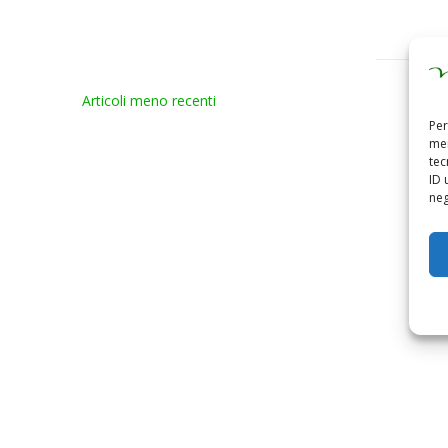
Navigazione
Articoli meno recenti
articoli
Per
mem
tec
ID 
neg