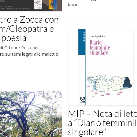
bacio.
tro a Zocca con
m/Cleopatra e
a poesia
di Ottobre Rosa per
re sui temi legati alle malattie
MIP – Nota di let
a “Diario femmini
singolare”