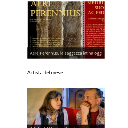
Aere Perennius, la saggezza latina oggi
Artista del mese