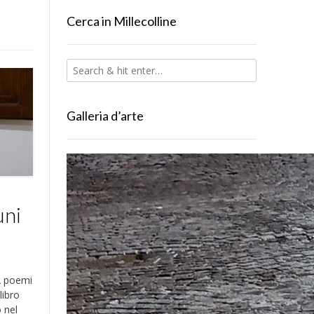
Cerca in Millecolline
Galleria d’arte
l
uni
2 poemi
libro
 nel